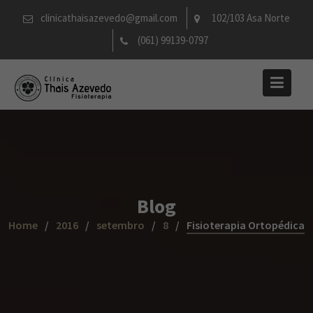
Skip
clinicathaisazevedo@gmail.com
102/103 Asa Norte
to
(061) 99139-0797
content
Blog
Home
2016
setembro
8
Fisioterapia Ortopédica