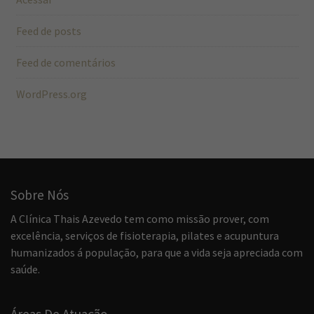
Feed de posts
Feed de comentários
WordPress.org
Sobre Nós
A Clínica Thais Azevedo tem como missão prover, com
excelência, serviços de fisioterapia, pilates e acupuntura
humanizados á população, para que a vida seja apreciada com
saúde.
Áreas De Atuação