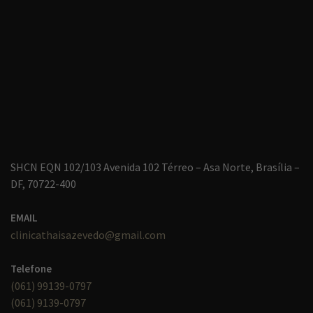
SHCN EQN 102/103 Avenida 102 Térreo – Asa Norte, Brasília –
DF, 70722-400
EMAIL
clinicathaisazevedo@gmail.com
Telefone
(061) 99139-0797
(061) 9139-0797