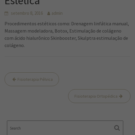
Estética
setembro 8, 2016
admin
Procedimentos estéticos como: Drenagem linfática manual,
Massagem modeladora, Botox, Estimulação de colágeno
com ácido hialurônico Skinbooster, Skulptra estimulação de
colágeno.
Navegação
Fisioterapia Pélvica
de
Post
Fisioterapia Ortopédica