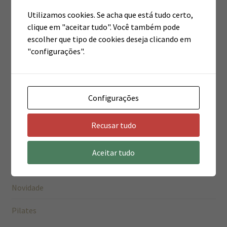
Arquivos
Utilizamos cookies. Se acha que está tudo certo,
clique em "aceitar tudo". Você também pode
escolher que tipo de cookies deseja clicando em
março 2020
"configurações".
setembro 2016
Configurações
Categorias
Recusar tudo
Estética
Aceitar tudo
Fisioterapia
Novidade
Pilates