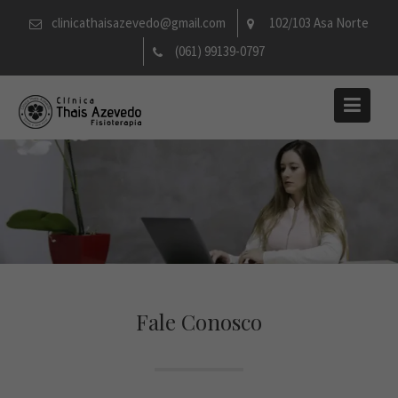
Skip
clinicathaisazevedo@gmail.com
102/103 Asa Norte
to
(061) 99139-0797
content
Fale Conosco