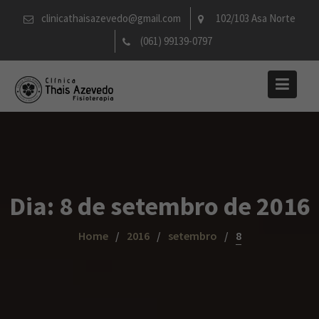
Skip
clinicathaisazevedo@gmail.com
102/103 Asa Norte
to
(061) 99139-0797
content
Dia:
8 de setembro de 2016
Home
2016
setembro
8