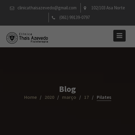
Skip
clinicathaisazevedo@gmail.com
102/103 Asa Norte
to
(061) 99139-0797
content
Blog
Home
2020
março
17
Pilates