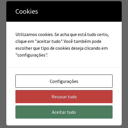
Fisioterapia Pélvica
Cookies
Comentários
Utilizamos cookies. Se acha que está tudo certo,
clique em "aceitar tudo". Você também pode
escolher que tipo de cookies deseja clicando em
"configurações".
Arquivos
março 2020
Configurações
setembro 2016
Recusar tudo
Aceitar tudo
Categorias