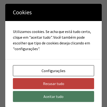
Estética
Cookies
Fisioterapia
Novidade
Utilizamos cookies. Se acha que está tudo certo,
clique em "aceitar tudo". Você também pode
Pilates
escolher que tipo de cookies deseja clicando em
"configurações".
Meta
Configurações
Acessar
Recusar tudo
Feed de posts
Aceitar tudo
Feed de comentários