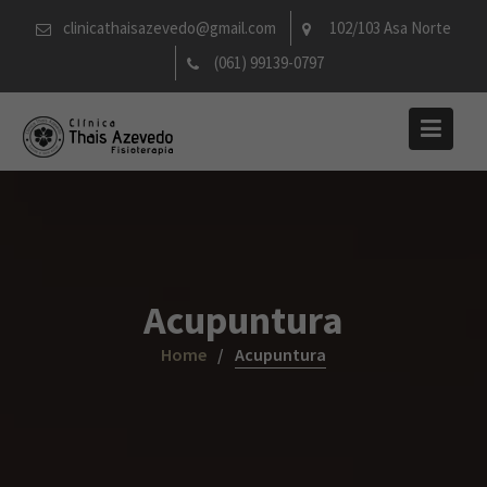
Skip
clinicathaisazevedo@gmail.com
102/103 Asa Norte
to
(061) 99139-0797
content
Acupuntura
Home
Acupuntura