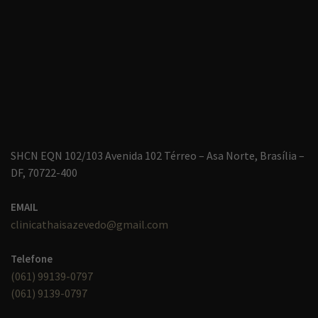
SHCN EQN 102/103 Avenida 102 Térreo – Asa Norte, Brasília –
DF, 70722-400
EMAIL
clinicathaisazevedo@gmail.com
Telefone
(061) 99139-0797
(061) 9139-0797