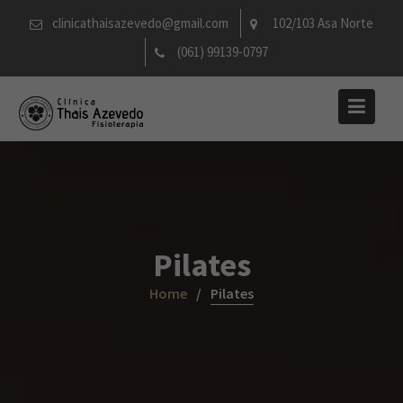
Skip
clinicathaisazevedo@gmail.com
102/103 Asa Norte
to
(061) 99139-0797
content
Pilates
Home
Pilates