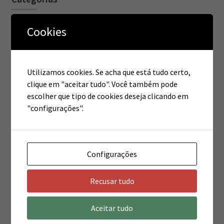
Cookies
Estética
Fisioterapia
Utilizamos cookies. Se acha que está tudo certo,
Novidade
clique em "aceitar tudo". Você também pode
escolher que tipo de cookies deseja clicando em
Pilates
"configurações".
Meta
Configurações
Acessar
Recusar tudo
Feed de posts
Aceitar tudo
Feed de comentários