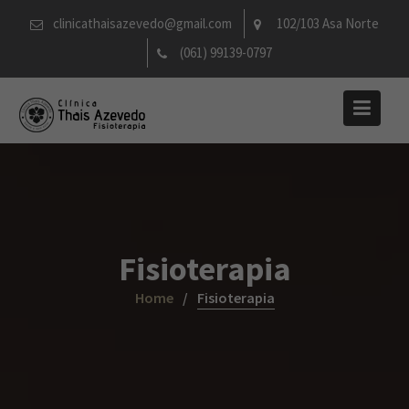
Skip
clinicathaisazevedo@gmail.com
102/103 Asa Norte
to
(061) 99139-0797
content
Fisioterapia
Home
Fisioterapia