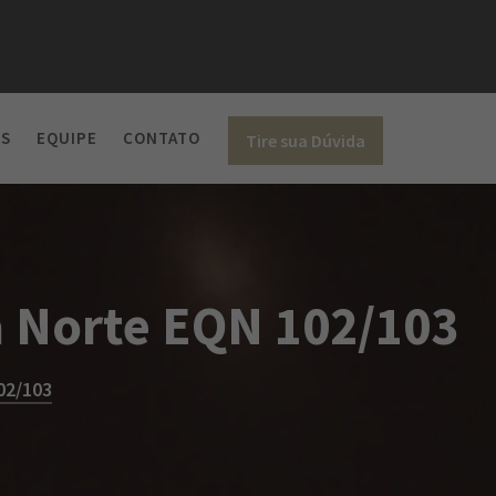
ÓS
EQUIPE
CONTATO
Tire sua Dúvida
sa Norte EQN 102/103
02/103