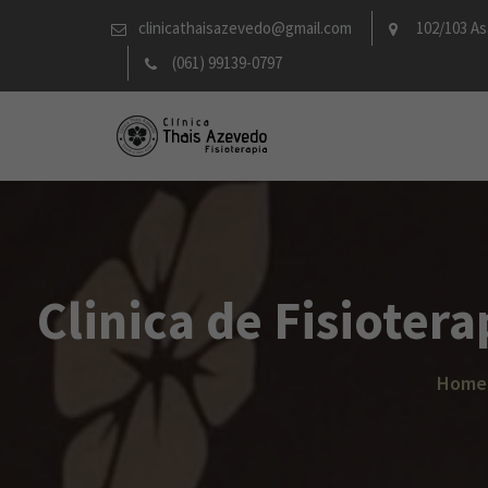
Skip
clinicathaisazevedo@gmail.com
102/103 As
to
(061) 99139-0797
content
Clinica de Fisioter
Home