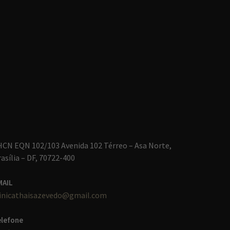
HCN EQN 102/103 Avenida 102 Térreo – Asa Norte,
asília – DF, 70722-400
MAIL
linicathaisazevedo@gmail.com
elefone