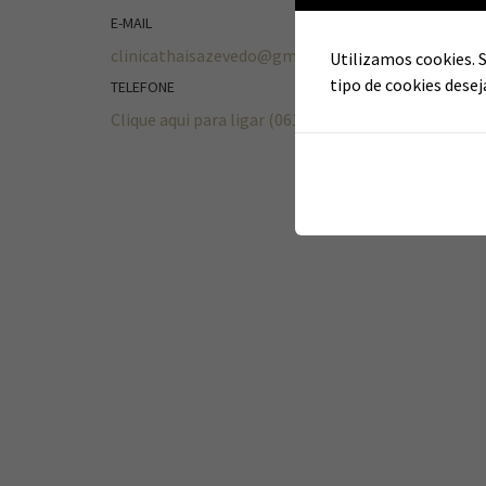
E-MAIL
clinicathaisazevedo@gmail.com
Utilizamos cookies. 
tipo de cookies dese
TELEFONE
Clique aqui para ligar (061) 99139-0797