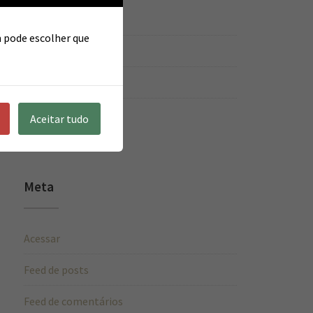
Estética
m pode escolher que
Fisioterapia
Novidade
Pilates
Aceitar tudo
Meta
Acessar
Feed de posts
Feed de comentários