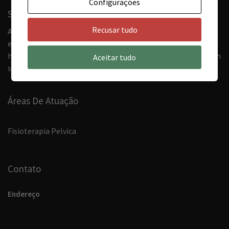
Configurações
Sobre Nós
Recusar tudo
A Clínica Thais Azevedo tem como missão prover, com
excelência, serviços de fisioterapia, pilates e acupuntura
humanizados á população, para que a vida seja apreciada com
Aceitar tudo
saúde.
Áreas De Atuação
Fisioterapia Pelvica
Contato
Endereço