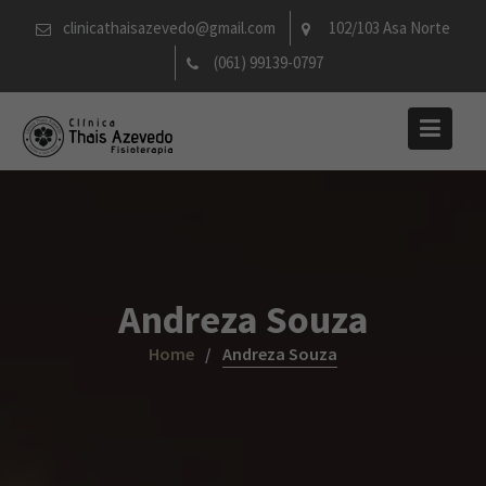
Skip
clinicathaisazevedo@gmail.com
102/103 Asa Norte
to
(061) 99139-0797
content
Andreza Souza
Home
Andreza Souza